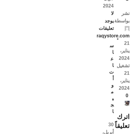
2024
لا
نشر
يوجد
بواسطة
تعليقات
raqystore.com
21
س
يناير،
ا
2024
ع
ا
تشغيل
ت
21
أ
يناير،
و
2024
م
0
ي
ج
ا
اترك
30
تعليقاً
أبريل،