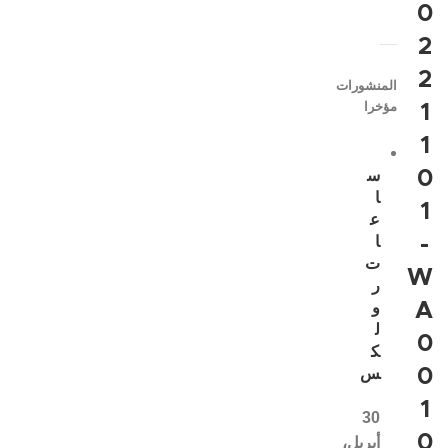
0
2
2
المنشورات
مؤخرا
1
1
0
س
ا
1
ع
-
ا
ت
W
ر
A
و
ل
0
ك
0
س
1
30
0
أبريل،