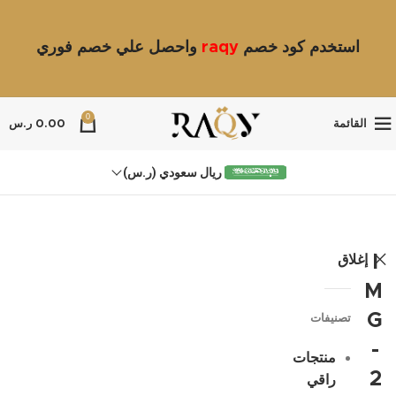
استخدم كود خصم
raqy
واحصل علي خصم فوري
0
القائمة
0.00
ر.س
ريال سعودي (ر.س)
إغلاق
I
M
G
تصنيفات
-
منتجات
2
راقي