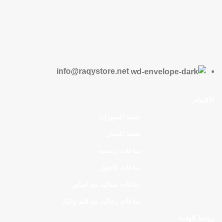
info@raqystore.net
الأقسام
شنط للسهرات
شنط للعمل
ساعات رسميه
ساعات كاجول
ساعات نسائيه مع اساور
ساعات رجاليه مع قلم وكبك
روابط الهامة