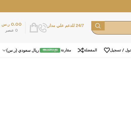
0.00
ر.س
24/7 للدعم علي مدار
0
عنصر
ريال سعودي (ر.س)
ول / تسجيل
المفضلة
مقارنة