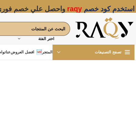
استخدم كود خصم
raqy
واحصل علي خصم فور
اختر الفئة
المتجر
افضل العروض
عنا
تواص
تصفح التصنيفات