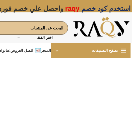
استخدم كود خصم
raqy
واحصل علي خصم فور
اختر الفئة
المتجر
افضل العروض
عنا
تواص
تصفح التصنيفات