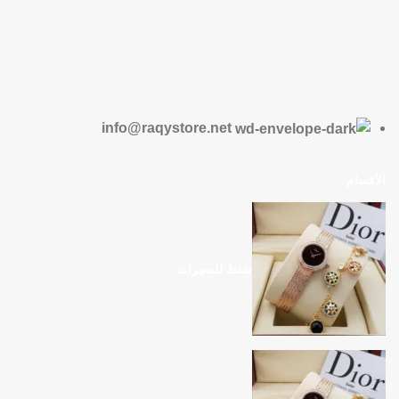
info@raqystore.net
الأقسام
شنط للسهرات