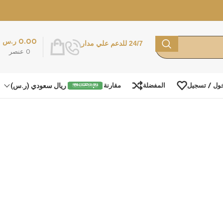
0.00
ر.س
24/7 للدعم علي مدار
0
عنصر
ريال سعودي (ر.س)
ول / تسجيل
المفضلة
مقارنة