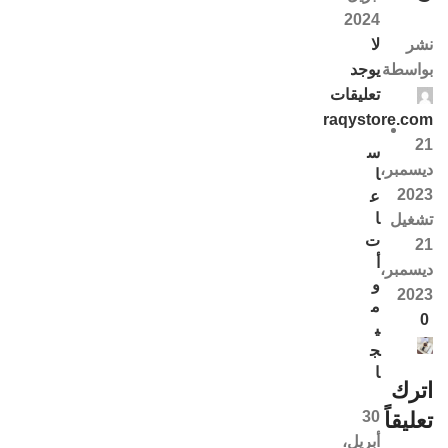
2024
لا
نشر
يوجد
بواسطة
تعليقات
raqystore.com
21
س
ديسمبر،
ا
2023
ع
ا
تشغيل
ت
21
أ
ديسمبر،
و
2023
م
0
ي
ج
ا
اترك
30
تعليقاً
أبريل،