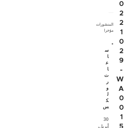
0
2
2
المنشورات
مؤخرا
1
0
2
س
ا
9
ع
-
ا
ت
W
ر
A
و
ل
0
ك
0
س
1
30
5
أبريل،