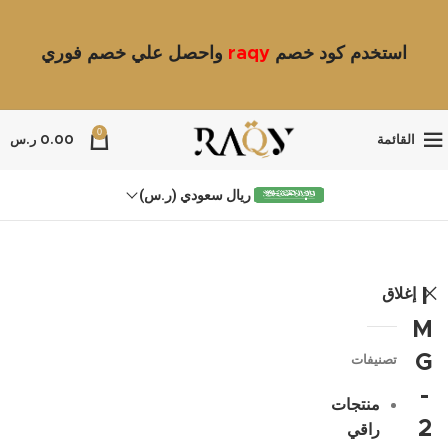
استخدم كود خصم
raqy
واحصل علي خصم فوري
0
القائمة
0.00
ر.س
ريال سعودي (ر.س)
إغلاق
I
M
G
تصنيفات
-
منتجات
2
راقي