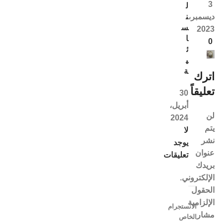
3
ل
ديسمبر،
ن
س
2023
ا
0
ئ
ي
ة
اترك
تعليقاً
30
أبريل،
لن
2024
يتم
لا
نشر
يوجد
عنوان
تعليقات
بريدك
الإلكتروني.
الحقول
الإلزامية
الانستجرام
مشار
الخاص