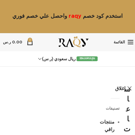
استخدم كود خصم
raqy
واحصل علي خصم فوري
0
القائمة
0.00
ر.س
ريال سعودي (ر.س)
إغلاق
س
ا
ع
تصنيفات
ا
منتجات
ت
راقي