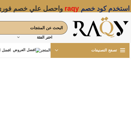
استخدم كود خصم
raqy
واحصل علي خصم فور
اختر الفئة
المتجر
افضل ا
تصفح التصنيفات