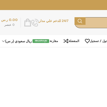
0.00
ر.س
24/7 للدعم علي مدار
0
عنصر
ريال سعودي (ر.س)
ول / تسجيل
المفضلة
مقارنة