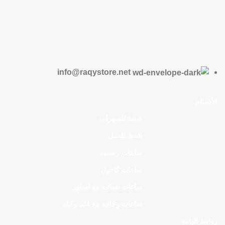
info@raqystore.net
الأقسام
شنط للسهرات
شنط للعمل
ساعات رسميه
ساعات كاجول
ساعات نسائيه مع اساور
ساعات رجاليه مع قلم وكبك
روابط الهامة