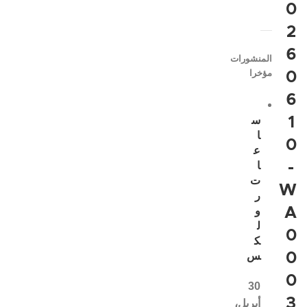
0
2
6
المنشورات
مؤخرا
0
6
1
س
ا
0
ع
-
ا
ت
W
ر
A
و
ل
0
ك
0
س
0
30
3
أبريل،