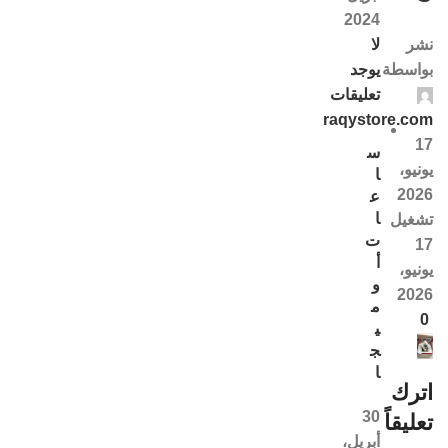
2024
لا
نشر
يوجد
بواسطة
تعليقات
raqystore.com
17
س
يونيو،
ا
2026
ع
ا
تشغيل
ت
17
أ
يونيو،
و
2026
م
0
ي
ج
ا
اترك
30
تعليقاً
أبريل،