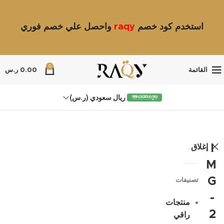
استخدم كود خصم
raqy
واحصل علي خصم فوري
0
القائمة
0.00
ر.س
ريال سعودي (ر.س)
إغلاق
I
M
G
تصنيفات
-
منتجات
2
راقي