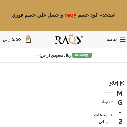
استخدم كود خصم
raqy
واحصل علي خصم فوري
0
القائمة
0.00
ر.س
ريال سعودي (ر.س)
إغلاق
I
M
G
تصنيفات
-
منتجات
2
راقي