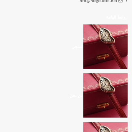
info@raqystore.net
روابط الهامة
المتجر
من نحن