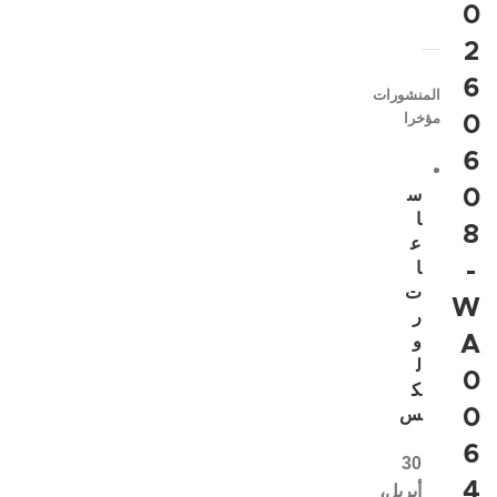
0
2
6
المنشورات
مؤخرا
0
6
0
س
ا
8
ع
-
ا
ت
W
ر
A
و
ل
0
ك
0
س
6
30
4
أبريل،