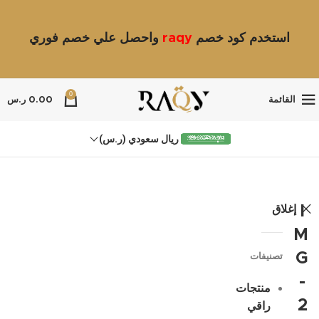
استخدم كود خصم
raqy
واحصل علي خصم فوري
0
القائمة
0.00
ر.س
ريال سعودي (ر.س)
إغلاق
I
M
G
تصنيفات
-
منتجات
2
راقي