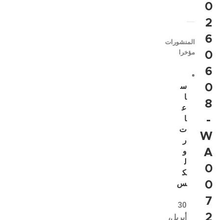
0
2
6
المنشورات
مؤخرا
0
6
0
س
ا
8
ع
-
ا
ت
W
ر
A
و
ل
0
ك
0
س
7
30
2
أبريل،