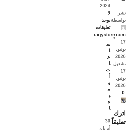
2024
لا
نشر
يوجد
بواسطة
تعليقات
raqystore.com
17
س
يونيو،
ا
2026
ع
ا
تشغيل
ت
17
أ
يونيو،
و
2026
م
0
ي
ج
ا
اترك
30
تعليقاً
أبريل،