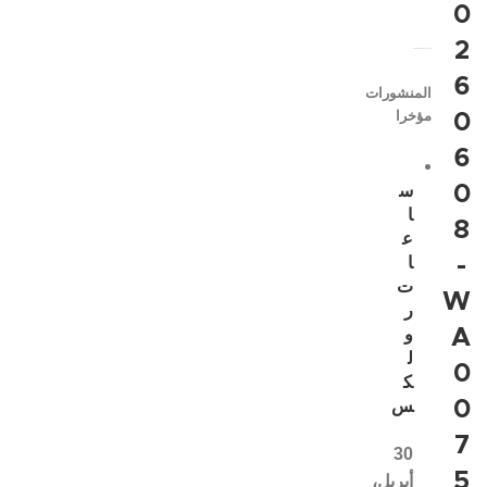
0
2
6
المنشورات
مؤخرا
0
6
0
س
ا
8
ع
-
ا
ت
W
ر
A
و
ل
0
ك
0
س
7
30
5
أبريل،