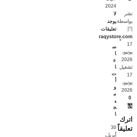
2024
لا
نشر
يوجد
بواسطة
تعليقات
raqystore.com
17
س
يونيو،
ا
2026
ع
ا
تشغيل
ت
17
أ
يونيو،
و
2026
م
0
ي
ج
ا
اترك
30
تعليقاً
أبريل،