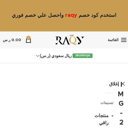
استخدم كود خصم
raqy
واحصل علي خصم فوري
0
القائمة
0.00
ر.س
ريال سعودي (ر.س)
إغلاق
I
M
G
تصنيفات
-
منتجات
2
راقي