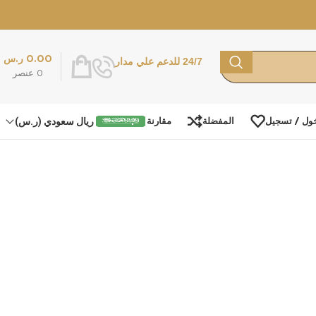
0.00
ر.س
24/7 للدعم علي مدار
0
عنصر
ريال سعودي (ر.س)
ول / تسجيل
المفضلة
مقارنة