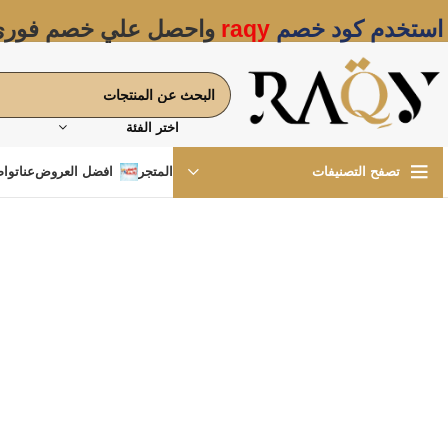
استخدم كود خصم
raqy
واحصل علي خصم فور
اختر الفئة
المتجر
افضل العروض
عنا
تواص
تصفح التصنيفات