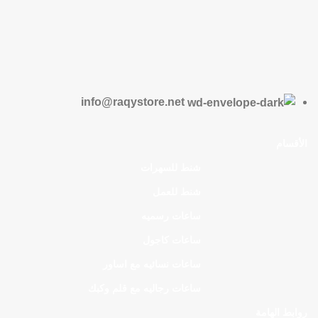
info@raqystore.net
الأقسام
شنط للسهرات
شنط للعمل
ساعات رسميه
ساعات كاجول
ساعات نسائيه مع اساور
ساعات رجاليه مع قلم وكبك
روابط الهامة