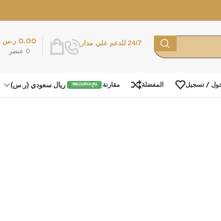
0.00
ر.س
24/7 للدعم علي مدار
0
عنصر
ريال سعودي (ر.س)
ول / تسجيل
المفضلة
مقارنة