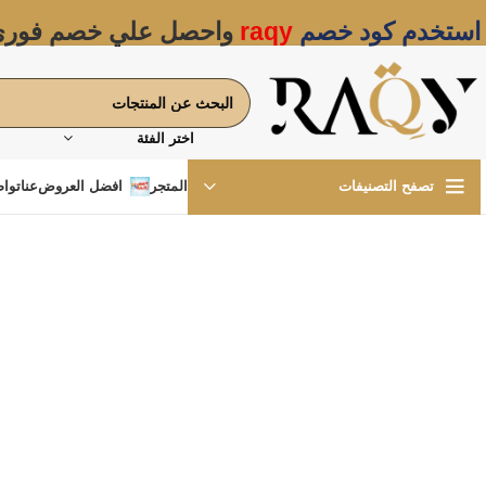
استخدم كود خصم
raqy
واحصل علي خصم فور
اختر الفئة
المتجر
افضل العروض
عنا
تواص
تصفح التصنيفات