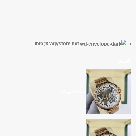
info@raqystore.net
الأقسام
شنط للسهرات