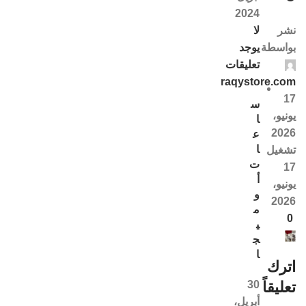
2024
لا
نشر
يوجد
بواسطة
تعليقات
raqystore.com
17
س
يونيو،
ا
2026
ع
ا
تشغيل
ت
17
أ
يونيو،
و
2026
م
0
ي
ج
ا
اترك
30
تعليقاً
أبريل،