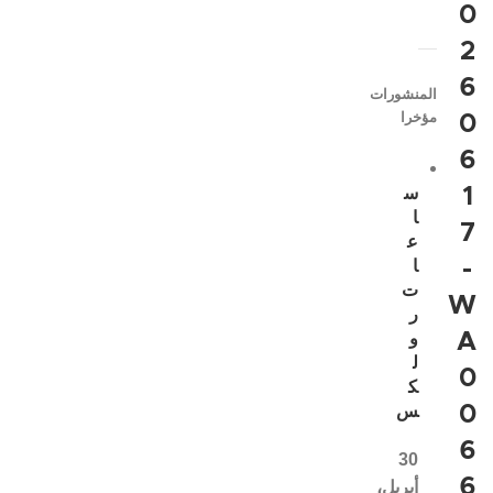
0
2
6
المنشورات
مؤخرا
0
6
1
س
ا
7
ع
-
ا
ت
W
ر
A
و
ل
0
ك
0
س
6
30
6
أبريل،