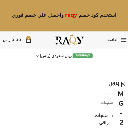
استخدم كود خصم
raqy
واحصل علي خصم فوري
0
القائمة
0.00
ر.س
ريال سعودي (ر.س)
إغلاق
I
M
G
تصنيفات
-
منتجات
2
راقي