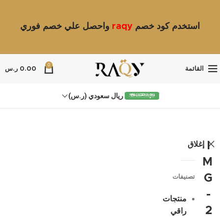
استخدم كود خصم
raqy
واحصل علي خصم فوري
0
القائمة
0.00
ر.س
ريال سعودي (ر.س)
إغلاق
I
M
G
تصنيفات
-
منتجات
2
راقي