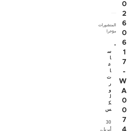
0
2
6
المنشورات
مؤخرا
0
6
1
س
ا
7
ع
-
ا
ت
W
ر
A
و
ل
0
ك
0
س
7
30
4
أبريل،