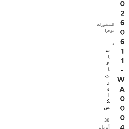
0
2
6
المنشورات
مؤخرا
0
6
1
س
ا
1
ع
-
ا
ت
W
ر
A
و
ل
0
ك
0
س
0
30
4
أبريل،