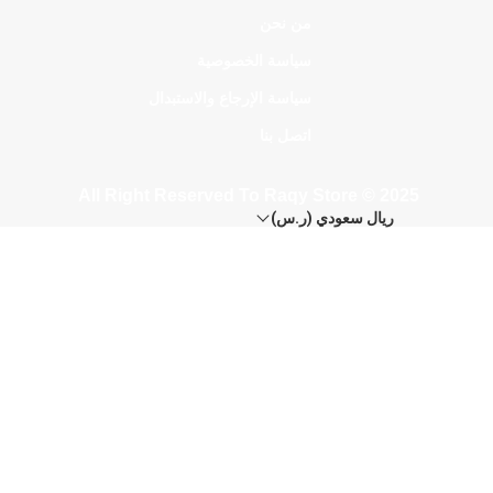
من نحن
سياسة الخصوصية
سياسة الإرجاع والاستبدال
اتصل بنا
All Right Reserved To Raqy Store © 2025
ريال سعودي (ر.س)