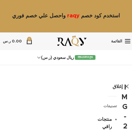
استخدم كود خصم
raqy
واحصل علي خصم فوري
0
القائمة
0.00
ر.س
ريال سعودي (ر.س)
إغلاق
I
M
G
تصنيفات
-
منتجات
2
راقي