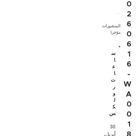
0
2
6
المنشورات
مؤخرا
0
6
1
س
ا
6
ع
-
ا
ت
W
ر
A
و
ل
0
ك
0
س
1
30
8
أبريل،