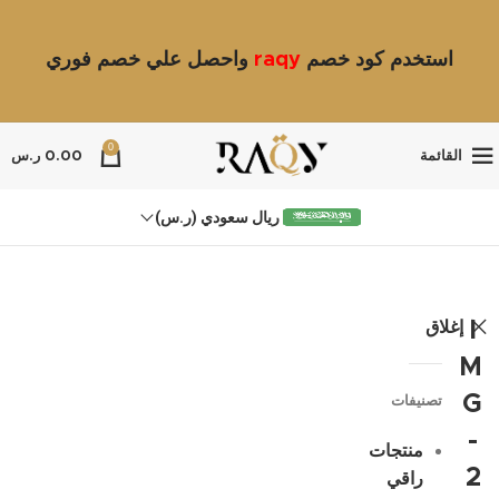
استخدم كود خصم
raqy
واحصل علي خصم فوري
0
القائمة
0.00
ر.س
ريال سعودي (ر.س)
إغلاق
I
M
G
تصنيفات
-
منتجات
2
راقي