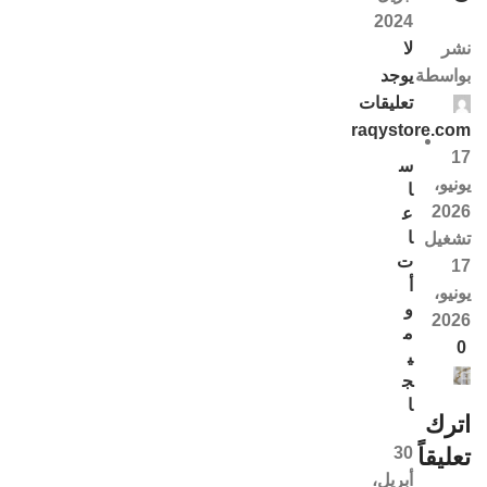
2024
لا
نشر
يوجد
بواسطة
تعليقات
raqystore.com
17
س
يونيو،
ا
2026
ع
ا
تشغيل
ت
17
أ
يونيو،
و
2026
م
0
ي
ج
ا
اترك
30
تعليقاً
أبريل،