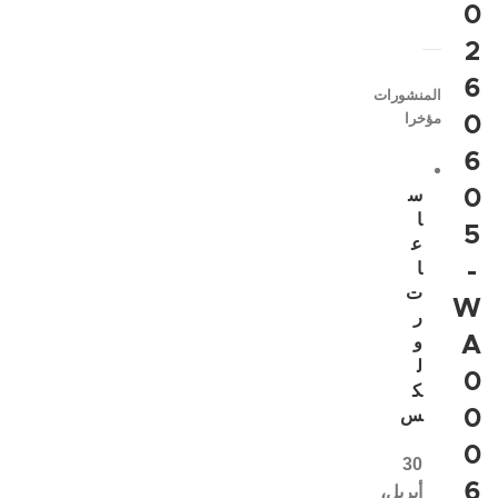
0
2
6
المنشورات
مؤخرا
0
6
0
س
ا
5
ع
-
ا
ت
W
ر
A
و
ل
0
ك
0
س
0
30
6
أبريل،