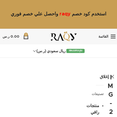
استخدم كود خصم
raqy
واحصل علي خصم فوري
0
القائمة
0.00
ر.س
ريال سعودي (ر.س)
إغلاق
I
M
G
تصنيفات
-
منتجات
2
راقي