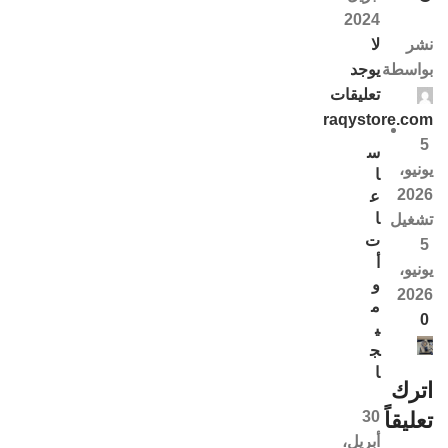
2024
لا
نشر
يوجد
بواسطة
تعليقات
raqystore.com
5
س
يونيو،
ا
2026
ع
ا
تشغيل
ت
5
أ
يونيو،
و
2026
م
0
ي
ج
ا
اترك
30
تعليقاً
أبريل،