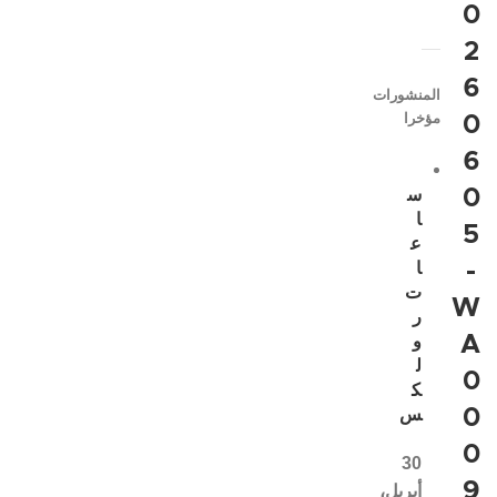
0
2
6
المنشورات
مؤخرا
0
6
0
س
ا
5
ع
-
ا
ت
W
ر
A
و
ل
0
ك
0
س
0
30
9
أبريل،