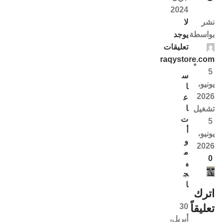
2024
لا
نشر
يوجد
بواسطة
تعليقات
raqystore.com
5
س
يونيو،
ا
2026
ع
ا
تشغيل
ت
5
أ
يونيو،
و
2026
م
0
ي
ج
ا
اترك
30
تعليقاً
أبريل،