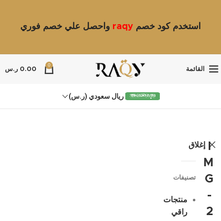
استخدم كود خصم
raqy
واحصل علي خصم فوري
0
القائمة
0.00
ر.س
ريال سعودي (ر.س)
إغلاق
I
M
G
تصنيفات
-
منتجات
2
راقي