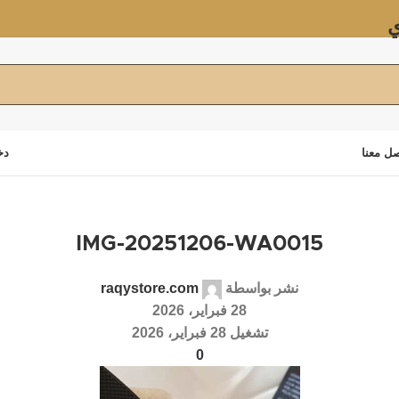
ي
ل معنا
دخ
IMG-20251206-WA0015
نشر بواسطة
raqystore.com
28 فبراير، 2026
تشغيل 28 فبراير، 2026
0