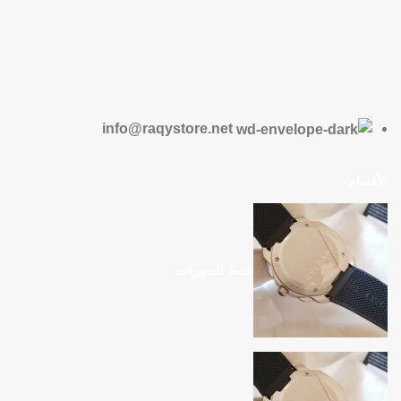
info@raqystore.net
الأقسام
شنط للسهرات