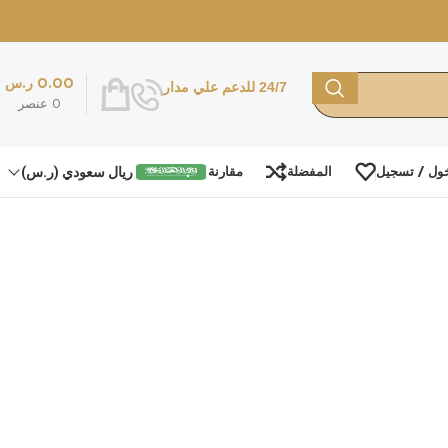
0.00
ر.س
24/7 للدعم علي مدار
0
عنصر
ريال سعودي (ر.س)
ول / تسجيل
المفضلة
مقارنة