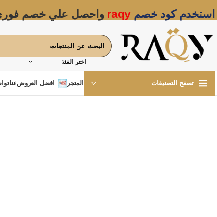
استخدم كود خصم
raqy
واحصل علي خصم فور
اختر الفئة
المتجر
افضل العروض
عنا
تواص
تصفح التصنيفات