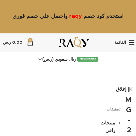
استخدم كود خصم
raqy
واحصل علي خصم فوري
0
القائمة
0.00
ر.س
ريال سعودي (ر.س)
إغلاق
I
M
G
تصنيفات
-
منتجات
2
راقي