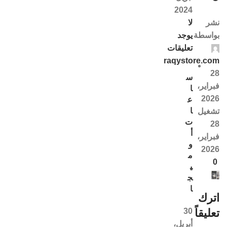
2024
لا
نشر
يوجد
بواسطة
تعليقات
raqystore.com
28
س
فبراير،
ا
2026
ع
ا
تشغيل
ت
28
أ
فبراير،
و
2026
م
0
ي
ج
ا
اترك
30
تعليقاً
أبريل،