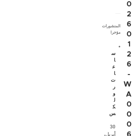
0
2
6
المنشورات
مؤخرا
0
1
2
س
ا
6
ع
-
ا
ت
W
ر
A
و
ل
0
ك
0
س
0
30
6
أبريل،