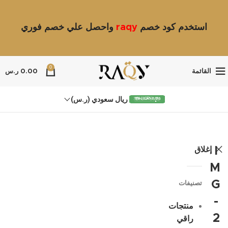
استخدم كود خصم
raqy
واحصل علي خصم فوري
0
القائمة
0.00
ر.س
ريال سعودي (ر.س)
إغلاق
I
M
G
تصنيفات
-
منتجات
2
راقي