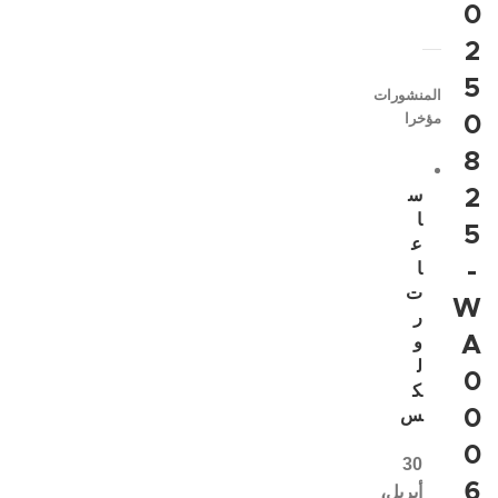
0
2
5
المنشورات
مؤخرا
0
8
2
س
ا
5
ع
-
ا
ت
W
ر
A
و
ل
0
ك
0
س
0
30
6
أبريل،