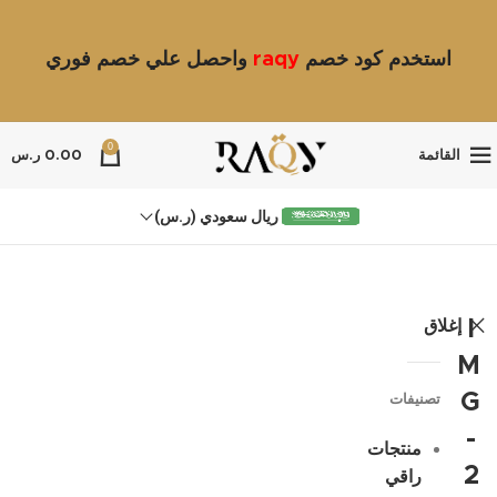
استخدم كود خصم
raqy
واحصل علي خصم فوري
0
القائمة
0.00
ر.س
ريال سعودي (ر.س)
إغلاق
I
M
G
تصنيفات
-
منتجات
2
راقي