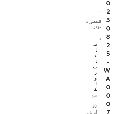
0
2
5
المنشورات
مؤخرا
0
8
2
س
ا
5
ع
-
ا
ت
W
ر
A
و
ل
0
ك
0
س
0
30
7
أبريل،