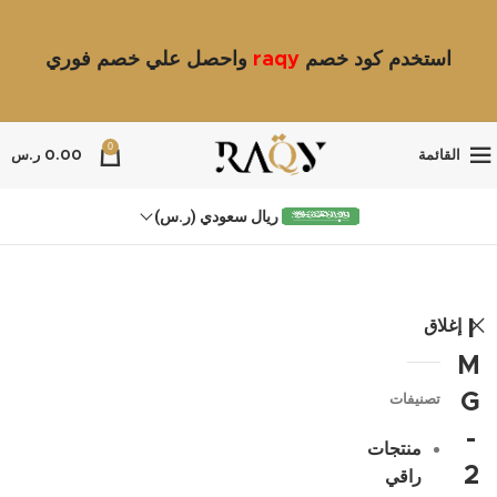
استخدم كود خصم
raqy
واحصل علي خصم فوري
0
القائمة
0.00
ر.س
ريال سعودي (ر.س)
إغلاق
I
M
G
تصنيفات
-
منتجات
2
راقي