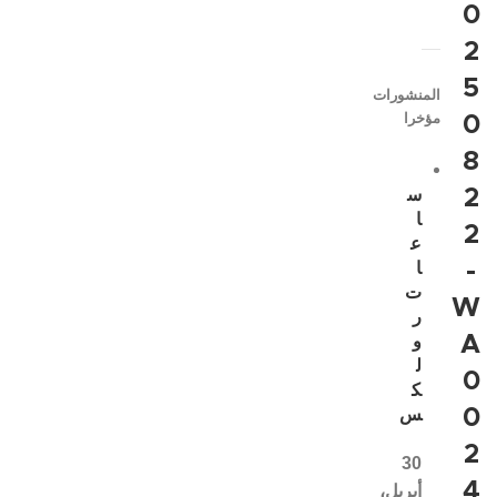
0
2
5
المنشورات
مؤخرا
0
8
2
س
ا
2
ع
-
ا
ت
W
ر
A
و
ل
0
ك
0
س
2
30
4
أبريل،