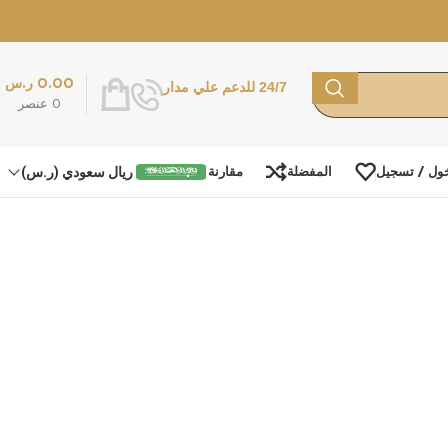
0.00
ر.س
24/7 للدعم علي مدار
0
عنصر
ريال سعودي (ر.س)
ول / تسجيل
المفضلة
مقارنة