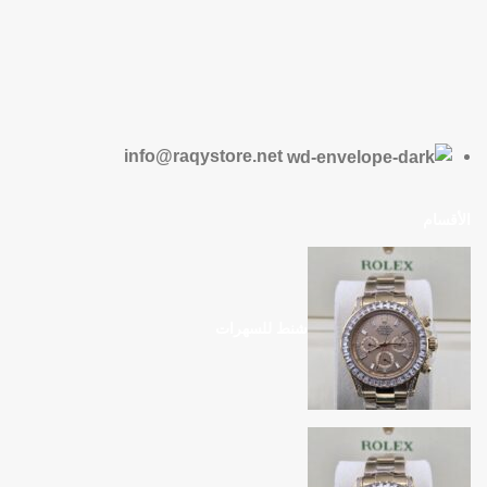
info@raqystore.net
الأقسام
شنط للسهرات