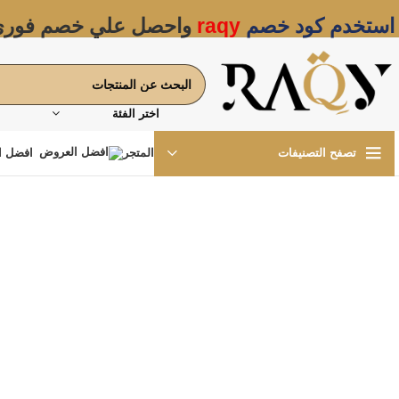
استخدم كود خصم
raqy
واحصل علي خصم فور
اختر الفئة
المتجر
افضل ا
تصفح التصنيفات