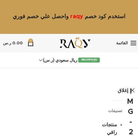
استخدم كود خصم
raqy
واحصل علي خصم فوري
0
القائمة
0.00
ر.س
ريال سعودي (ر.س)
إغلاق
I
M
G
تصنيفات
-
منتجات
2
راقي