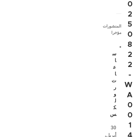
0
2
5
المنشورات
مؤخرا
0
8
2
س
ا
2
ع
-
ا
ت
W
ر
A
و
ل
0
ك
0
س
1
30
4
أبريل،