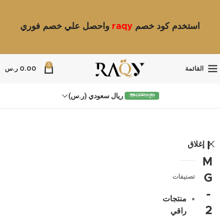
استخدم كود خصم
raqy
واحصل علي خصم فوري
0
القائمة
0.00
ر.س
ريال سعودي (ر.س)
إغلاق
I
M
G
تصنيفات
-
منتجات
2
راقي