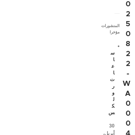
0
2
5
المنشورات
مؤخرا
0
8
2
س
ا
2
ع
-
ا
ت
W
ر
A
و
ل
0
ك
0
س
0
30
4
أبريل،