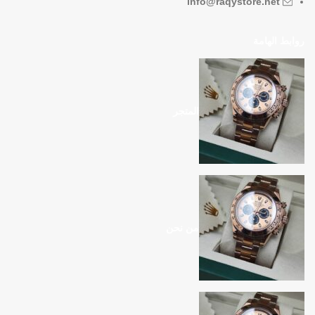
info@raqystore.net
روابط الهامة
المتجر
من نحن