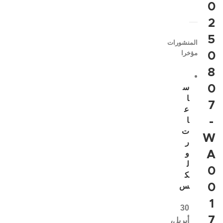
0
2
5
المنشورات
مؤخرا
0
8
0
س
ا
7
ع
-
ا
ت
W
ر
A
و
ل
0
ك
0
س
1
30
7
أبريل،