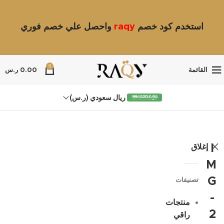
استخدم كود خصم
raqy
واحصل علي خصم فوري
0
القائمة
0.00
ر.س
ريال سعودي (ر.س)
إغلاق
I
M
G
تصنيفات
-
منتجات
2
راقي