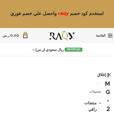
استخدم كود خصم
raqy
واحصل علي خصم فوري
0
القائمة
0.00
ر.س
ريال سعودي (ر.س)
إغلاق
I
M
G
تصنيفات
-
منتجات
2
راقي