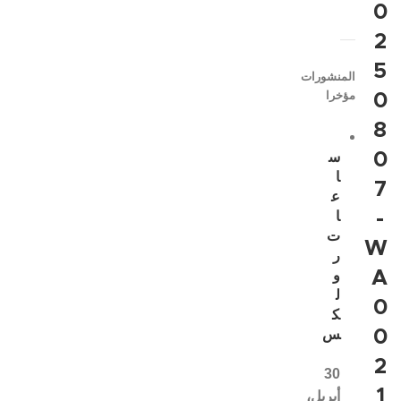
0
2
5
المنشورات
مؤخرا
0
8
0
س
ا
7
ع
-
ا
ت
W
ر
A
و
ل
0
ك
0
س
2
30
1
أبريل،