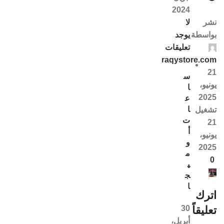
2024
لا
نشر
يوجد
بواسطة
تعليقات
raqystore.com
21
س
يونيو،
ا
2025
ع
ا
تشغيل
ت
21
أ
يونيو،
و
2025
م
0
ي
ج
ا
اترك
30
تعليقاً
أبريل،