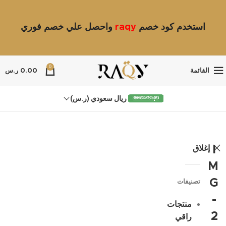
استخدم كود خصم
raqy
واحصل علي خصم فوري
0
القائمة
0.00
ر.س
ريال سعودي (ر.س)
إغلاق
I
M
G
تصنيفات
-
منتجات
2
راقي