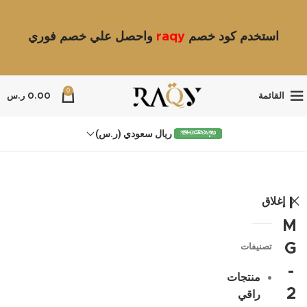
استخدم كود خصم
raqy
واحصل علي خصم فوري
0
القائمة
0.00
ر.س
ريال سعودي (ر.س)
إغلاق
I
M
G
تصنيفات
-
منتجات
2
راقي