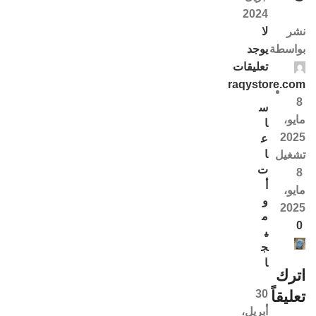
2024
لا
نشر
يوجد
بواسطة
تعليقات
raqystore.com
8
س
مايو،
ا
2025
ع
ا
تشغيل
ت
8
أ
مايو،
و
2025
م
0
ي
ج
ا
اترك
30
تعليقاً
أبريل،