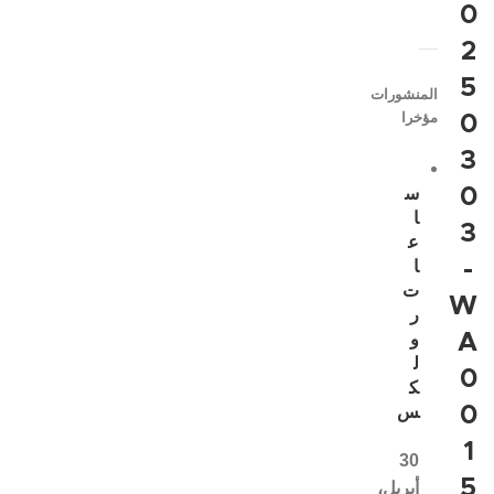
0
2
5
المنشورات
مؤخرا
0
3
0
س
ا
3
ع
-
ا
ت
W
ر
A
و
ل
0
ك
0
س
1
30
5
أبريل،