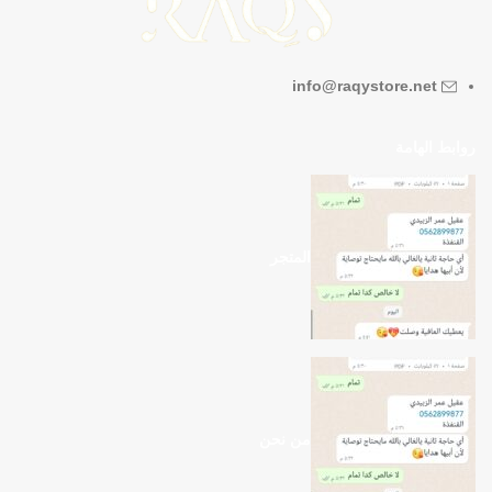
info@raqystore.net
روابط الهامة
المتجر
من نحن