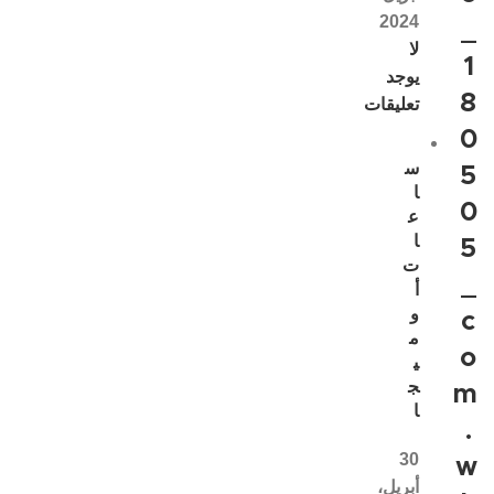
2024
_
لا
1
يوجد
8
تعليقات
0
س
5
ا
0
ع
ا
5
ت
_
أ
و
c
م
o
ي
ج
m
ا
.
30
w
أبريل،