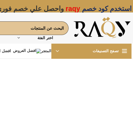
استخدم كود خصم
raqy
واحصل علي خصم فور
اختر الفئة
المتجر
افضل ا
تصفح التصنيفات