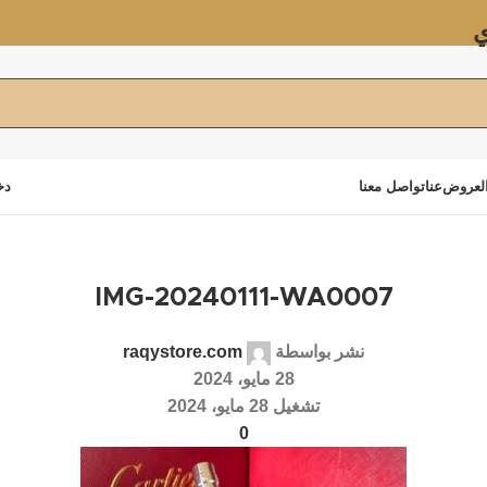
ي
لعروض
عنا
تواصل معنا
دخ
IMG-20240111-WA0007
نشر بواسطة
raqystore.com
28 مايو، 2024
تشغيل 28 مايو، 2024
0