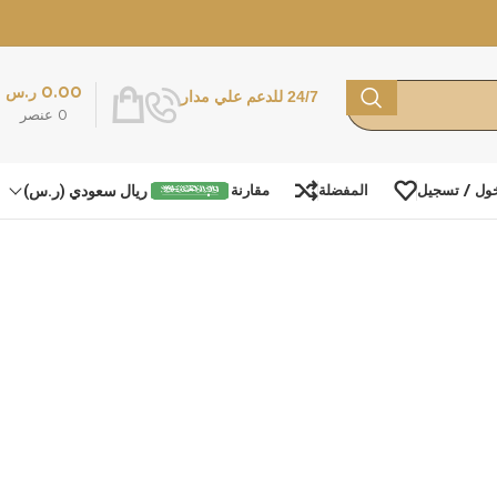
0.00
ر.س
24/7 للدعم علي مدار
0
عنصر
ريال سعودي (ر.س)
ول / تسجيل
المفضلة
مقارنة