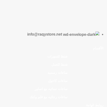
info@raqystore.net
الأقسام
شنط للسهرات
شنط للعمل
ساعات رسميه
ساعات كاجول
ساعات نسائيه مع اساور
ساعات رجاليه مع قلم وكبك
روابط الهامة