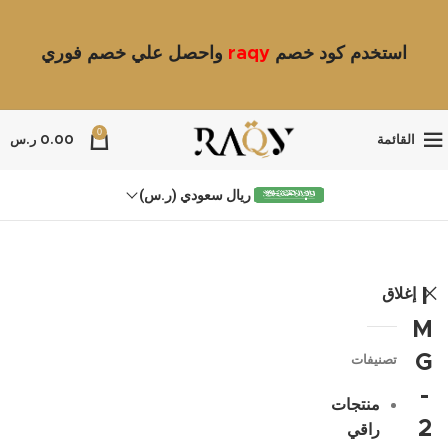
استخدم كود خصم
raqy
واحصل علي خصم فوري
0
القائمة
0.00
ر.س
ريال سعودي (ر.س)
إغلاق
I
M
G
تصنيفات
-
منتجات
2
راقي