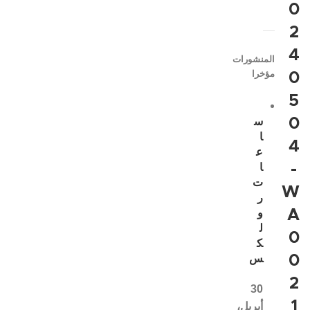
0
2
4
المنشورات
مؤخرا
0
5
0
س
ا
4
ع
-
ا
ت
W
ر
A
و
ل
0
ك
0
س
2
30
1
أبريل،