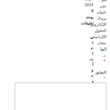
2024
نشر
لا
عنوان
يوجد
بريدك
تعليقات
الإلكتروني.
الحقول
الإلزامية
س
مشار
ا
ع
إليها
ا
بـ
ت
*
أ
و
التعليق
م
*
ي
ج
ا
30
أبريل،