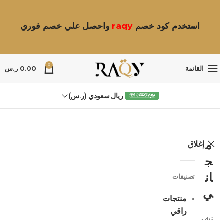
استخدم كود خصم
raqy
واحصل علي خصم فوري
0
القائمة
0.00
ر.س
ريال سعودي (ر.س)
إغلاق
م
ج
ان
تصنيفات
ي
منتجات
راقي
نشر