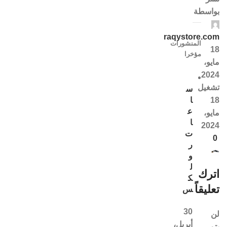
بواسطة
raqystore.com
المنشورات
18
مؤخرا
مايو،
2024
تشغيل
س
18
ا
ع
مايو،
ا
2024
ت
0
ر
و
ل
اترك
ك
تعليقاً
س
30
لن
أبريل،
يتم