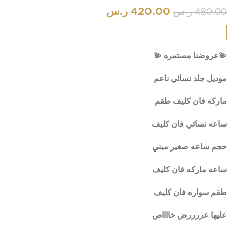
420.00
ر.س
480.00
ر.س
💫عروضنا مستمره 💫
موديل جلد نسائي ناعم
ماركه فان كليف طقم
ساعه نسائي فان كليف
حجم ساعه صغير ميني
ساعه ماركه فان كليف
طقم سواره فان كليف
عليها عررررض خااااص