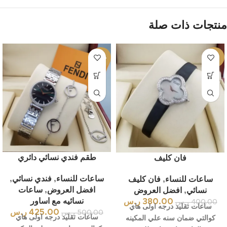
منتجات ذات صلة
-15%
-5%
طقم فندي نسائي دائري
فان كليف
ساعات للنساء
,
فندي نسائي
,
ساعات للنساء
,
فان كليف
افضل العروض
,
ساعات
نسائي
,
افضل العروض
نسائيه مع اساور
380.00
ر.س
400.00
ر.س
ساعات تقليد درجه اولى هاي
425.00
ر.س
500.00
ر.س
ساعات تقليد درجه اولى هاي
كوالتي ضمان سنه علي المكينه