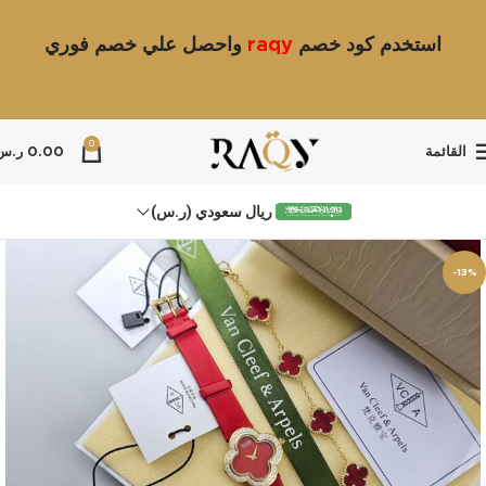
استخدم كود خصم
raqy
واحصل علي خصم فوري
0
القائمة
0.00
ر.س
ريال سعودي (ر.س)
-13%