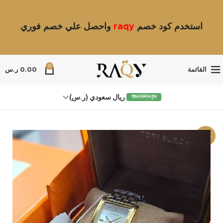
استخدم كود خصم
raqy
واحصل علي خصم فوري
0
القائمة
0.00
ر.س
ريال سعودي (ر.س)
-19%