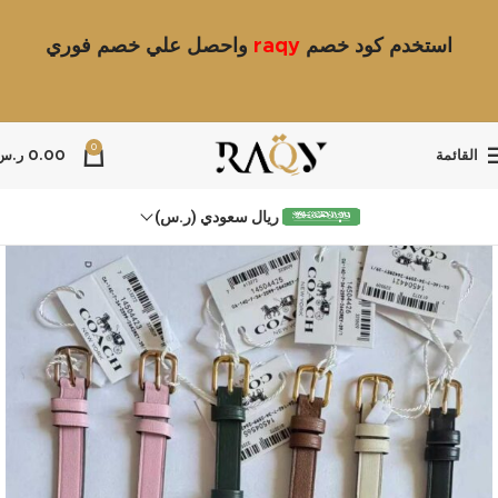
استخدم كود خصم
raqy
واحصل علي خصم فوري
0
القائمة
0.00
ر.س
ريال سعودي (ر.س)