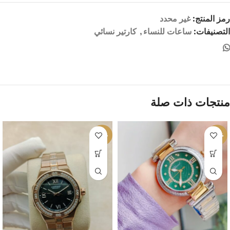
رمز المنتج:
غير محدد
التصنيفات:
ساعات للنساء
,
كارتير نسائي
منتجات ذات صلة
-21%
-10%