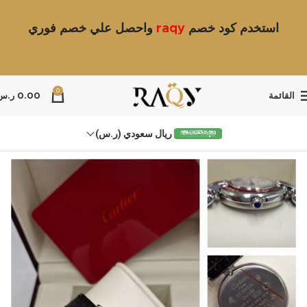
استخدم كود خصم
raqy
واحصل علي خصم فوري
0
القائمة
0.00
ر.س
ريال سعودي (ر.س)