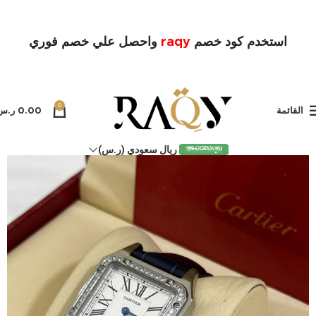
استخدم كود خصم
raqy
واحصل علي خصم فوري
0
القائمة
0.00
ر.س
ريال سعودي (ر.س)