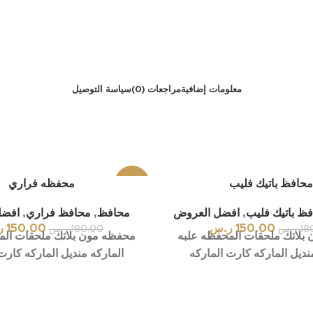
معلومات إضافية
مراجعات (0)
سياسة التوصيل
حافظ باتيك فليب
-17%
محفظه فراري
ظ باتيك فليب
,
افضل العروض
محافظ
,
محافظ فراري
,
افضل
150.00
ر.س
150.00
ر
18
ر.س
180.00
ر.س
بلانك ملحقات المحفظه علبه
محفظه مون بلانك ملحقات الم
نديل الماركه كارت الماركه
الماركه منديل الماركه كارت