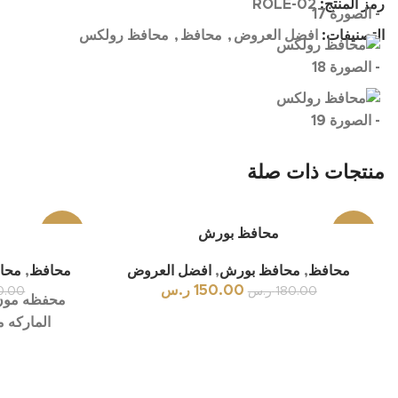
رمز المنتج:
ROLE-02
التصنيفات:
افضل العروض
,
محافظ
,
محافظ رولكس
منتجات ذات صلة
-17%
محافظ بورش
-17%
م
محافظ
,
محافظ بورش
,
افضل العروض
محافظ
,
محاف
150.00
ر.س
180.00
ر.س
0.00
محفظه مون 
الماركه م