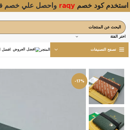
استخدم كود خصم
raqy
واحصل علي خصم ف
اختر الفئة
المتجر
افضل ا
تصفح التصنيفات
-17%