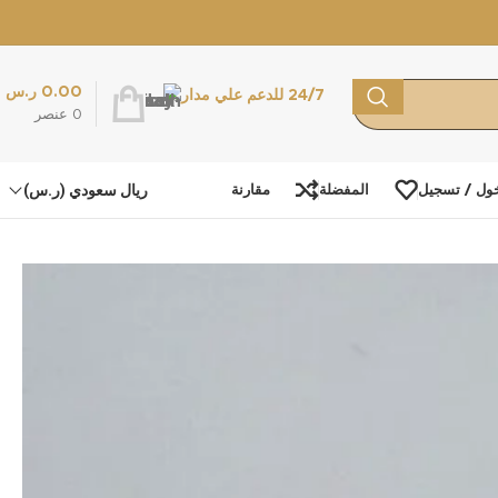
0.00
ر.س
24/7 للدعم علي مدار
0
عنصر
ريال سعودي (ر.س)
ول / تسجيل
المفضلة
مقارنة