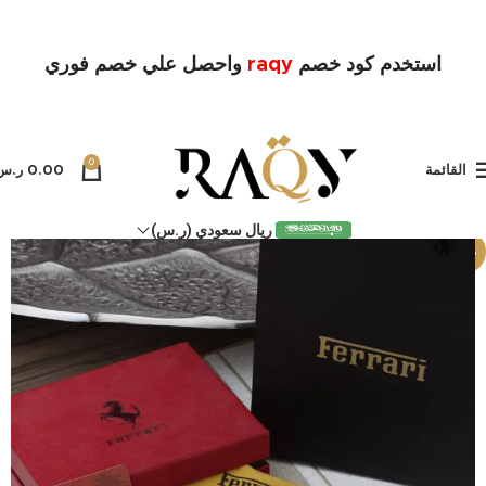
استخدم كود خصم
raqy
واحصل علي خصم فوري
0
القائمة
0.00
ر.س
ريال سعودي (ر.س)
-17%