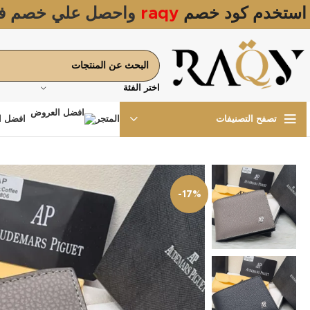
استخدم كود خصم
raqy
واحصل علي خصم ف
اختر الفئة
المتجر
افضل ا
تصفح التصنيفات
-17%