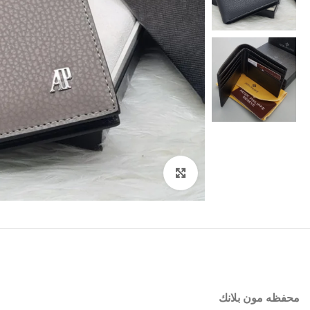
اضغط للتكبير
محفظه مون بلانك