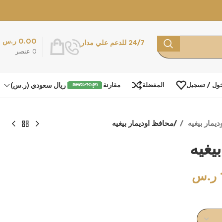
0.00
ر.س
24/7 للدعم علي مدار
0
عنصر
ريال سعودي (ر.س)
ول / تسجيل
المفضلة
مقارنة
يمار بيغيه
محافظ اوديمار بيغيه
يغيه
ر.س