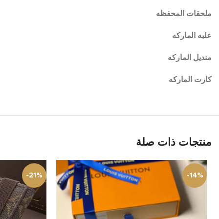
ملحقات المحفظه
علبه الماركه
منديل الماركه
كارت الماركه
انستجرام
سناب شات
منتجات ذات صلة
تيك توك
-21%
-14%