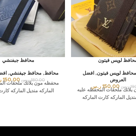
حافظ لويس فيتون
محافظ جبفنشي
حافظ لويس فيتون
,
افضل
محافظ
,
محافظ جيفنشي
,
افض
العروض
150.00
ر
180.00
ر.س
محفظه مون بلانك ملحقات الم
150.00
ر.س
19
ر.س
بلانك ملحقات المحفظه علبه
الماركه منديل الماركه كارت
نديل الماركه كارت الماركه