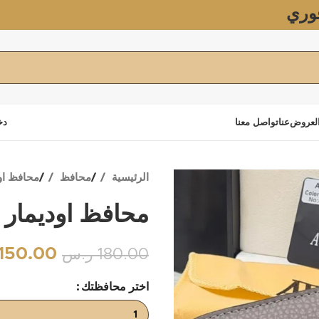
وري
لعروض
عنا
تواصل معنا
دخ
الرئيسية
محافظ
محافظ اود
محافظ اوديمار ب
150.00
180.00
ر.س
اختر محافظتك