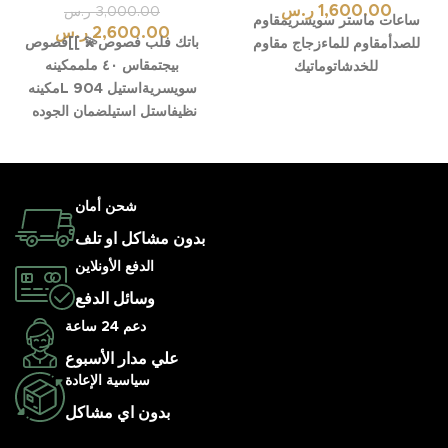
1,600.00
ر.س
3,000.00
ر.س
ساعات ماستر سويسريمقاوم
2,600.00
ر.س
باتك فلب فصوص💫 ]]فصوص
للصدأمقاوم للماءزجاج مقاوم
بيجتمقاس ٤٠ ملممكينه
للخدشاتوماتيك
سويسريةاستيل 904 Lمكينه
نظيفاستل استيلضمان الجوده
شحن أمان
بدون مشاكل او تلف
الدفع الأونلاين
وسائل الدفع
دعم 24 ساعة
علي مدار الأسبوع
سياسية الإعادة
بدون اي مشاكل