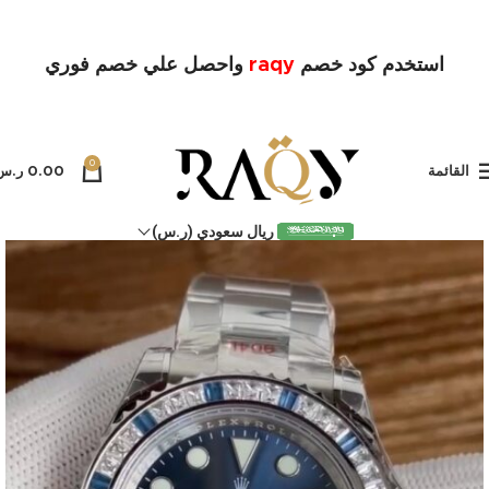
استخدم كود خصم
raqy
واحصل علي خصم فوري
0
القائمة
0.00
ر.س
ريال سعودي (ر.س)