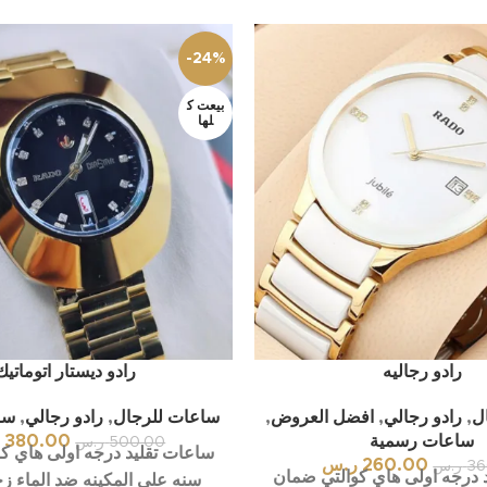
-24%
بيعت ك
لها
رادو رجاليه
رادو ديستار اتوماتيك
ل
,
رادو رجالي
,
افضل العروض
,
ساعات للرجال
,
رادو رجالي
,
سا
ساعات رسمية
380.00
ر
500.00
ر.س
ساعات تقليد درجه اولى هاي ك
260.00
ر.س
36
ر.س
 درجه اولى هاي كوالتي ضمان
سنه علي المكينه ضد الماء ز