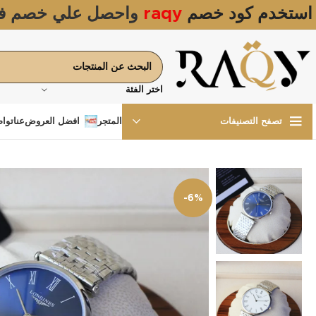
استخدم كود خصم
raqy
واحصل علي خصم ف
اختر الفئة
المتجر
افضل العروض
عنا
تواص
تصفح التصنيفات
-6%