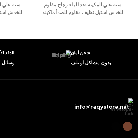
سنه علي المكينه ضد الماء زجاج مقاوم
سنه علي ال
للخدش استيل نظيف مقاوم للصدأ ماكينه
للخدش استي
شحن أمان
الدفع الأ
بدون مشاكل او تلف
وسائل ا
info@raqystore.net