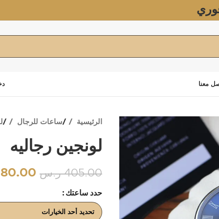
وري
ل معنا
دخ
الرئيسية
ساعات للرجال
ل
لونجين رجاليه
380.00
405.00
ر.س
حدد ساعتك