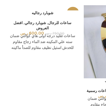
-20%
شوبارد رجاليه
ساعات للرجال
,
شوبارد رجالي
,
افضل
العروض
600.00
ر.س
750.00
ر.س
ساعات تقليد درجه اولى هاي كوالتي ضمان
سنه علي المكينه ضد الماء زجاج مقاوم
للخدش استيل نظيف مقاوم للصدأ ماكينه
عات رسمية
.س
والتي ضمان
جاج مقاوم