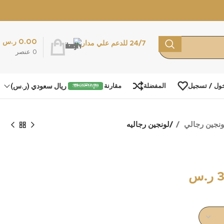
0.00
ر.س
24/7 للدعم علي مدار
0
عنصر
ريال سعودي (ر.س)
ول / تسجيل
المفضلة
مقارنة
ونجين رجالي
لونجين رجاليه
ر.س