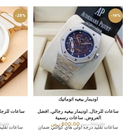
-28%
-14%
انستجرام
سناب شات
تيك توك
اوديمار بيغيه اتوماتيك
ساعات للرجال
,
اوديمار بيغيه رجالي
,
افضل
ساعات للرجا
العروض
,
ساعات رسمية
600.00
ر.س
700.00
ر.س
0.00
ساعات تقليد درجه اولى هاي كوالتي ضمان
ساعات تقليد