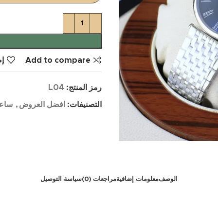
Add to compare
إض
رمز المنتج:
L04
التصنيفات:
افضل العروض
,
ساع
الوصف
معلومات إضافية
مراجعات (0)
سياسة التوصيل