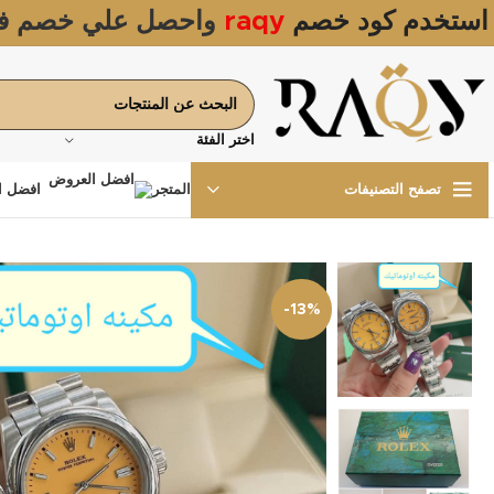
استخدم كود خصم
raqy
واحصل علي خصم ف
اختر الفئة
المتجر
افضل ا
تصفح التصنيفات
-13%