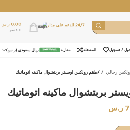
0.00
ر.س
24/7 للدعم علي مدار
0
عنصر
ريال سعودي (ر.س)
ول / تسجيل
المفضلة
مقارنة
ولكس رجالي
طقم رولكس اويستر بربتشوال ماكينه اتوماتيك
تر بربتشوال ماكينه اتوماتيك
7
ر.س