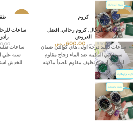
-8%
كروم
-19%
طقم
انستجرام
ساعات للرجال
,
كروم رجالي
,
افضل
ساعات للرجا
بيعت كلها
العروض
رادو
سناب شات
600.00
ر.س
650.00
ر.س
0.00
ساعات تقليد درجه اولى هاي كوالتي ضمان
ساعات تقليد
تيك توك
سنه علي المكينه ضد الماء زجاج مقاوم
سنه علي ال
للخدش استيل نظيف مقاوم للصدأ ماكينه
للخدش استي