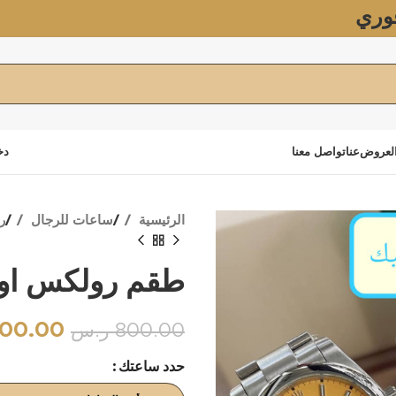
وري
لعروض
عنا
تواصل معنا
دخ
الرئيسية
ساعات للرجال
ر
طقم رولكس اويس
00.00
800.00
ر.س
حدد ساعتك