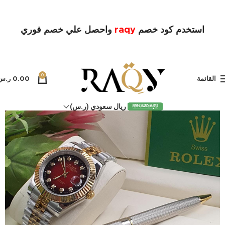
استخدم كود خصم
raqy
واحصل علي خصم فوري
0
القائمة
0.00
ر.س
ريال سعودي (ر.س)