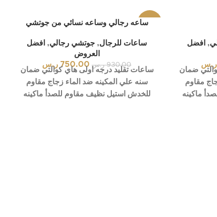
-19%
ساعه رجالي وساعه نسائي من جوتشي
لي
,
افضل
ساعات للرجال
,
جوتشي رجالي
,
افضل
العروض
ر.س
750.00
ر.س
930.00
ر.س
والتي ضمان
ساعات تقليد درجه اولى هاي كوالتي ضمان
جاج مقاوم
سنه علي المكينه ضد الماء زجاج مقاوم
دأ ماكينه
للخدش استيل نظيف مقاوم للصدأ ماكينه