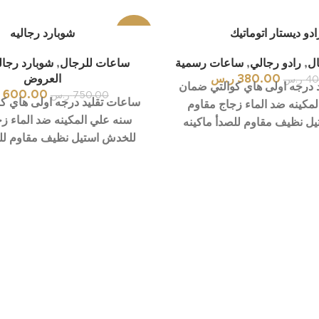
ادو ديستار اتوماتيك
-20%
شوبارد رجاليه
ل
,
رادو رجالي
,
ساعات رسمية
ساعات للرجال
,
شوبارد رجا
380.00
ر.س
العروض
40
ر.س
 درجه اولى هاي كوالتي ضمان
600.00
750.00
ر.س
ساعات تقليد درجه اولى هاي ك
مكينه ضد الماء زجاج مقاوم
سنه علي المكينه ضد الماء ز
ل نظيف مقاوم للصدأ ماكينه
للخدش استيل نظيف مقاوم للص