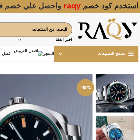
استخدم كود خصم
raqy
واحصل علي خصم ف
اختر الفئة
المتجر
افضل ا
تصفح التصنيفات
-15%