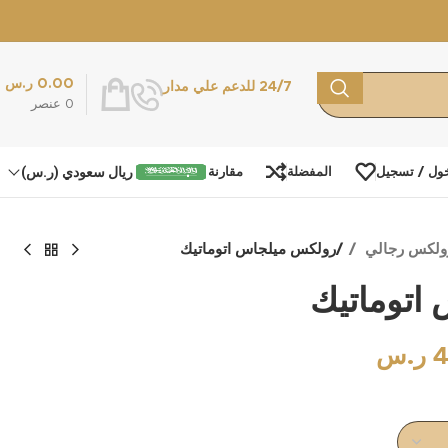
0.00
ر.س
24/7 للدعم علي مدار
0
عنصر
ريال سعودي (ر.س)
ول / تسجيل
المفضلة
مقارنة
ولكس رجالي
رولكس ميلجاس اتوماتيك
اتوماتيك
4
ر.س