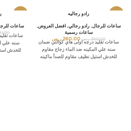
-28%
رادو رجاليه
-5%
ر
ساعات للرجال
,
رادو رجالي
,
افضل العروض
,
ساعات للرجا
بيعت ك
لها
ساعات رسمية
0.00
ساعات تقليد
260.00
ر.س
360.00
ر.س
ساعات تقليد درجه اولى هاي كوالتي ضمان
سنه علي ال
سنه علي المكينه ضد الماء زجاج مقاوم
للخدش استي
للخدش استيل نظيف مقاوم للصدأ ماكينه