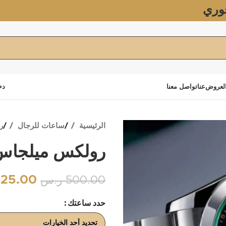
وري
لعروض
عنا
تواصل معنا
دخ
الرئيسية
ساعات للرجال
ر
رولكس ميلجاس 
25.00
500.00
ر.س
حدد ساعتك