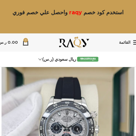
استخدم كود خصم
raqy
واحصل علي خصم فوري
0
القائمة
0.00
ر.س
ريال سعودي (ر.س)