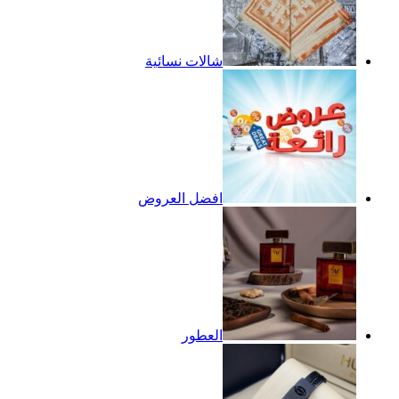
شالات نسائية
افضل العروض
العطور