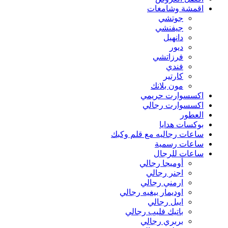
اقمشة وشامغات
جوتشي
جيفنشي
دانهيل
ديور
فرزاتشي
فندي
كارتير
مون بلانك
اكسسوارت حريمي
اكسسوارت رجالي
العطور
بوكسات هدايا
ساعات رجاليه مع قلم وكبك
ساعات رسمية
ساعات للرجال
أوميجا رجالي
اجنر رجالي
ارمني رجالي
اوديمار بيغيه رجالي
ايبل رجالي
باتيك فليب رجالي
بربري رجالي