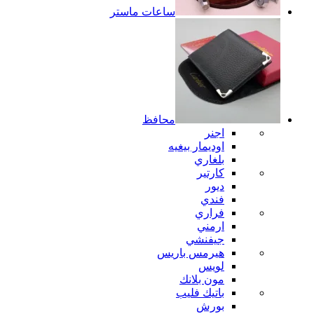
ساعات ماستر
محافظ
اجنر
اوديمار بيغيه
بلغاري
كارتير
ديور
فندي
فراري
ارمني
جيفنشي
هيرمس باريس
لويس
مون بلانك
باتيك فليب
بورش