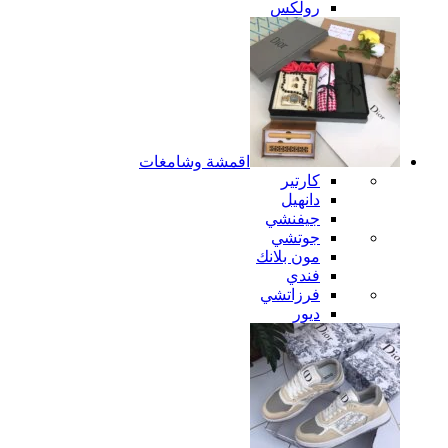
رولكس
اقمشة وشامغات
كارتير
دانهيل
جيفنشي
جوتشي
مون بلانك
فندي
فرزاتشي
ديور