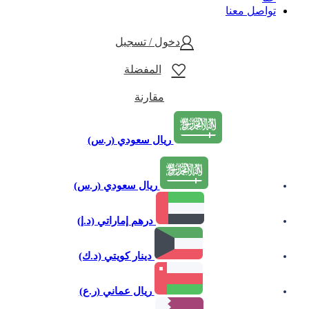
تواصل معنا
دخول / تسجيل
المفضلة
مقارنة
ريال سعودي (ر.س)
ريال سعودي (ر.س)
درهم إماراتي (د.إ)
دينار كويتي (د.ك)
ريال عماني (ر.ع)