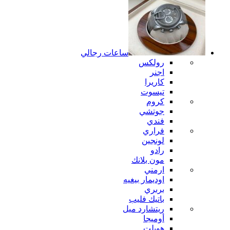
ساعات رجالي
رولكس
اجنر
كاريرا
تيسوت
كروم
جوتشي
فندي
فراري
لونجين
رادو
مون بلانك
ارمني
اوديمار بيغيه
بربري
باتيك فليب
ريتشارد ميل
أوميجا
هوبلت