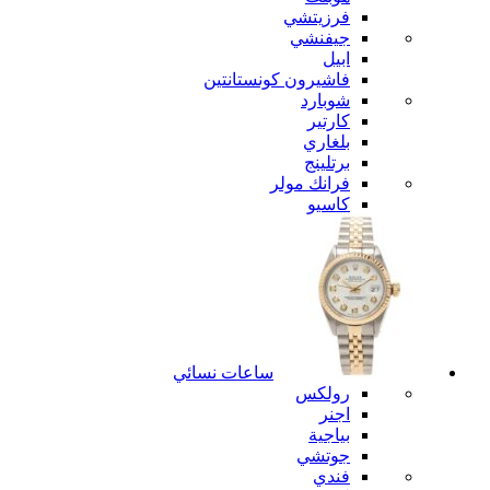
فرزيتشي
جيفنشي
ابيل
فاشيرون كونستانتين
شوبارد
كارتير
بلغاري
برتلينج
فرانك مولر
كاسيو
ساعات نسائي
رولكس
اجنر
بياجية
جوتشي
فندي