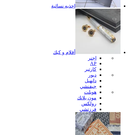
احذيه نسائية
أقلام و كبك
اجنر
AP
كارتير
ديور
دانهيل
جيفنشي
هوبلت
مون بلانك
رولكس
فرزتشي