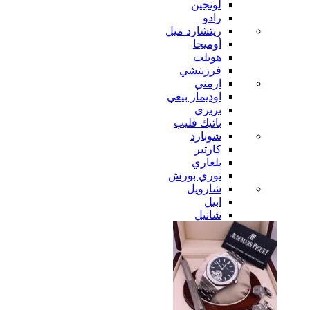
لونجين
رادو
ريتشارد ميل
أوميجا
هوبلت
فرزيتشي
ارمني
اوديمار بيغي
بربري
باتيك فليب
شوبارد
كارتير
بلغاري
توري بورش
شارويل
ابيل
شانيل