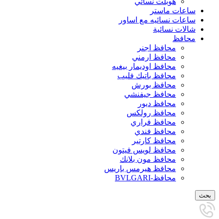
هوبلت نسائي
ساعات ماستر
ساعات نسائيه مع اساور
شالات نسائية
محافظ
محافظ اجنر
محافظ ارمني
محافظ اوديمار بيغيه
محافظ باتيك فليب
محافظ بورش
محافظ جيفنشي
محافظ ديور
محافظ رولكس
محافظ فراري
محافظ فندي
محافظ كارتير
محافظ لويس فيتون
محافظ مون بلانك
محافظ هيرمس باريس
محافظ-BVLGARI
بحث