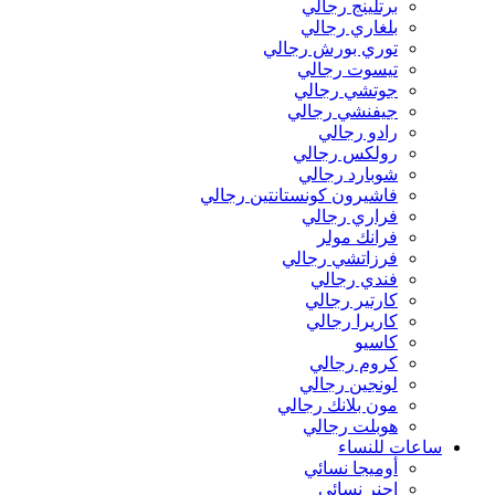
برتلينج رجالي
بلغاري رجالي
توري بورش رجالي
تيسوت رجالي
جوتشي رجالي
جيفنشي رجالي
رادو رجالي
رولكس رجالي
شوبارد رجالي
فاشيرون كونستانتين رجالي
فراري رجالي
فرانك مولر
فرزاتشي رجالي
فندي رجالي
كارتير رجالي
كاريرا رجالي
كاسيو
كروم رجالي
لونجين رجالي
مون بلانك رجالي
هوبلت رجالي
ساعات للنساء
أوميجا نسائي
اجنر نسائي