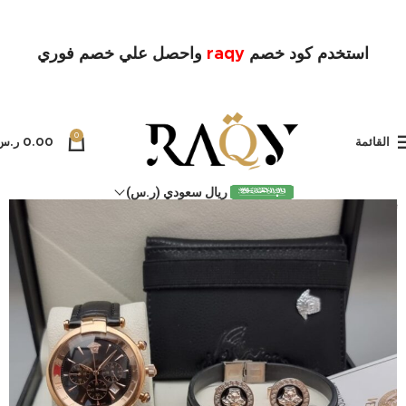
استخدم كود خصم
raqy
واحصل علي خصم فوري
0
القائمة
0.00
ر.س
ريال سعودي (ر.س)
بيعت كل
ها